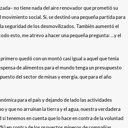
ozada– no tiene nada del aire renovador que prometió su
el movimiento social. Sí, se destinó una pequeña partida para
ra la seguridad de los desmovilizados. También aumentó el
 todo esto, me atrevo a hacer una pequeña pregunta: …y el
 primero quedó con un montó casi igual a aquel que tenía
a despensa de alimentos para el mundo tenga un presupuesto
puesto del sector de minas y energía, que para el año
nómica para el país y dejando de lado las actividades
o y que no arruinan la tierra y el agua, nuestra verdadera
d si tenemos en cuenta que lo hace en contra de la voluntad
0%) en contra de los proyectos mineros de compañías