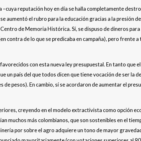
da –cuya reputación hoy en día se halla completamente destr
 se aumentó el rubro para la educación gracias a la presión d
 el Centro de Memoria Histórica. Sí, se dispuso de dineros pa
en contra de lo que se predicaba en campaña), pero frente a
favorecidos con esta nueva ley presupuestal. En tanto que el
 que un país del que todos dicen que tiene vocación de ser l
es de pesos). En cambio, sí se acordaron de aumentar el presu
eriores, creyendo en el modelo extractivista como opción eco
ician muchos más colombianos, que son sostenibles en el tiemp
 minería por sobre el agro adquiere un tono de mayor graveda
ronunciado mayoritariamente (con votaciones superiores al 9