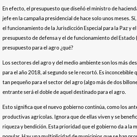
En efecto, el presupuesto que diseñó el ministro de hacien
jefe en la campaña presidencial de hace solo unos meses. Sí,
el funcionamiento de la Jurisdicción Especial para la Paz y
presupuesto de defensa y el de funcionamiento del Estado (
presupuesto para el agro ¿qué?
Los sectores del agro y del medio ambiente son los más des
para el año 2018, al segundo se le recortó. Es inconcebible
tan pequeño para el sector del agro (algo más de dos billon
entrante será el doble de aquel destinado para el agro.
Esto significa que el nuevo gobierno continúa, como los ant
productivas agrícolas. Ignora que de ellas viven y se benef
riqueza y bendición. Esta prioridad que el gobierno da a la
popular. Hay una multiplicidad de municipios que se han p