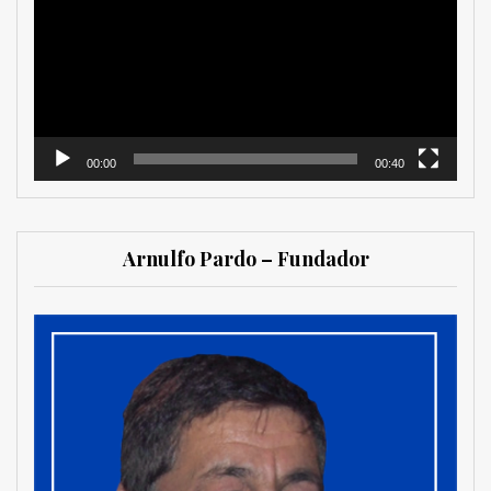
vídeo
00:00
00:40
Arnulfo Pardo – Fundador