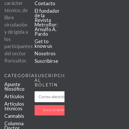
carácter
Contacto
técnico, de
El fundador
de la
libre
Revista
circulación
Metroflor:
Arnulfo A.
y dirigida a
Pardo
los
Get to
know us
participantes
del sector
Nosotros
floricultor.
Suscribirse
CATEGORÍAS
SUSCRIPCIÓN
AL
Apunte
BOLETÍN
filosófico
Artículos
Artículos
técnicos
Cannabis
Columna
Doctor