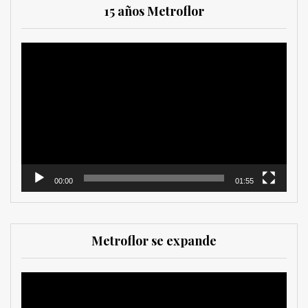
15 años Metroflor
Reproductor
de
vídeo
00:00
01:55
Metroflor se expande
Reproductor
de