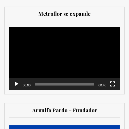
Metroflor se expande
Reproductor
de
vídeo
00:00
00:40
Arnulfo Pardo – Fundador