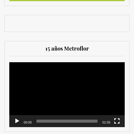
15 años Metroflor
Reproductor
de
vídeo
00:00
01:55