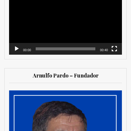
de
vídeo
00:00
00:40
Arnulfo Pardo – Fundador