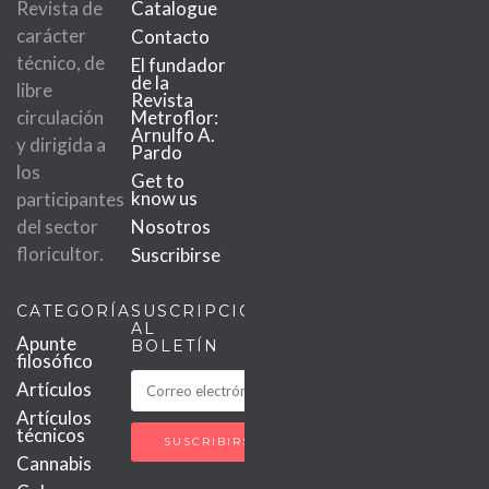
Revista de
Catalogue
carácter
Contacto
técnico, de
El fundador
de la
libre
Revista
circulación
Metroflor:
Arnulfo A.
y dirigida a
Pardo
los
Get to
know us
participantes
del sector
Nosotros
floricultor.
Suscribirse
CATEGORÍAS
SUSCRIPCIÓN
AL
Apunte
BOLETÍN
filosófico
Artículos
Artículos
técnicos
Cannabis