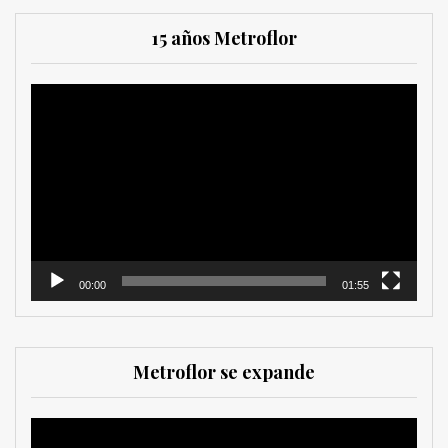
15 años Metroflor
Reproductor
de
vídeo
00:00
01:55
Metroflor se expande
Reproductor