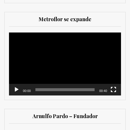
Metroflor se expande
Reproductor
de
vídeo
00:00
00:40
Arnulfo Pardo – Fundador