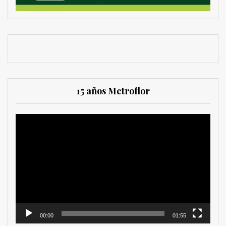
15 años Metroflor
Reproductor
de
vídeo
00:00
01:55