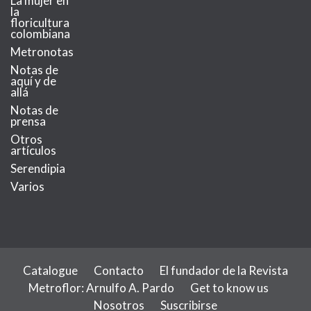
La mujer en
la
floricultura
colombiana
Metronotas
Notas de
aquí y de
allá
Notas de
prensa
Otros
artículos
Serendipia
Varios
Catalogue
Contacto
El fundador de la Revista
Metroflor: Arnulfo A. Pardo
Get to know us
Nosotros
Suscribirse