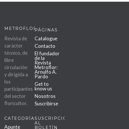
METROFLOR
PÁGINAS
Revista de
Catalogue
carácter
Contacto
técnico, de
El fundador
de la
libre
Revista
circulación
Metroflor:
Arnulfo A.
y dirigida a
Pardo
los
Get to
know us
participantes
del sector
Nosotros
floricultor.
Suscribirse
CATEGORÍAS
SUSCRIPCIÓN
AL
Apunte
BOLETÍN