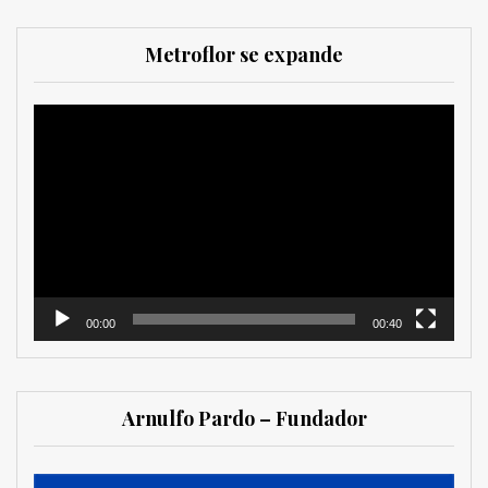
Metroflor se expande
Reproductor
de
vídeo
00:00
00:40
Arnulfo Pardo – Fundador