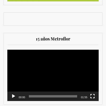
15 años Metroflor
Reproductor
de
vídeo
00:00
01:55