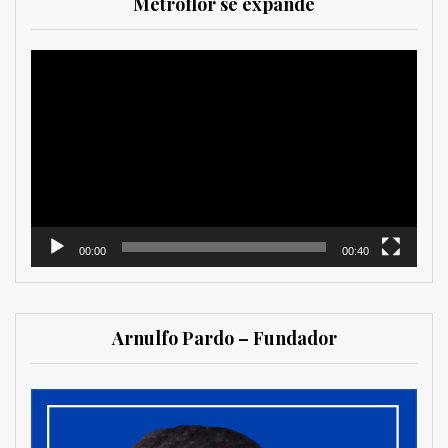
Metroflor se expande
Reproductor
de
vídeo
00:00
00:40
Arnulfo Pardo – Fundador
MetroChat