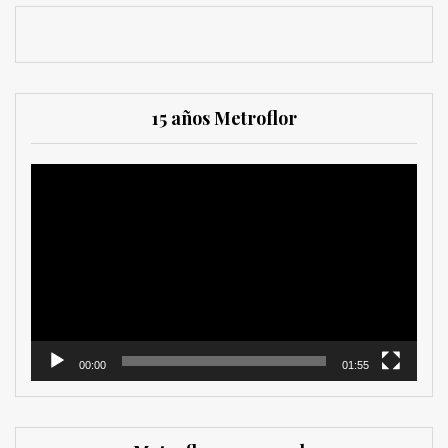
15 años Metroflor
Reproductor
de
vídeo
00:00
01:55