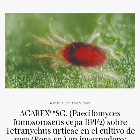
ARTÍCULOS TÉCNICOS
ACAREX®SC. (Paecilomyces
fumosoroseus cepa BPF2) sobre
Tetranychus urticae en el cultivo de
rosa (Rosa sp.) en invernadero: