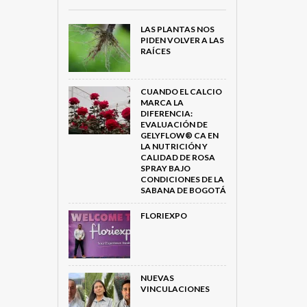
LAS PLANTAS NOS
PIDEN VOLVER A LAS
RAÍCES
CUANDO EL CALCIO
MARCA LA
DIFERENCIA:
EVALUACIÓN DE
GELYFLOW® CA EN
LA NUTRICIÓN Y
CALIDAD DE ROSA
SPRAY BAJO
CONDICIONES DE LA
SABANA DE BOGOTÁ
FLORIEXPO
NUEVAS
VINCULACIONES