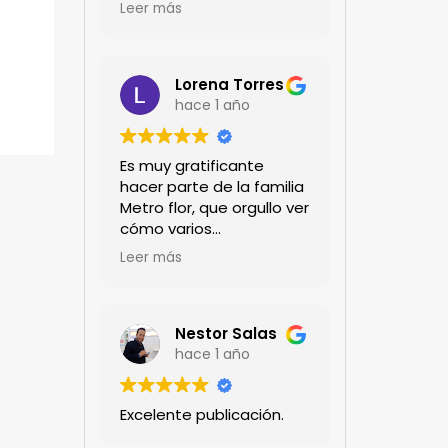
encanta!!!
Leer más
Lorena Torres
hace 1 año
Es muy gratificante
hacer parte de la familia
Metro flor, que orgullo ver
cómo varios
profesionales hombres y
Leer más
mujeres aportan a la
ciencia desde sus
experiencias humanas y
técnicas. Gracias por
Nestor Salas
mantenernos al día.mil
hace 1 año
GRACIAS
Excelente publicación.