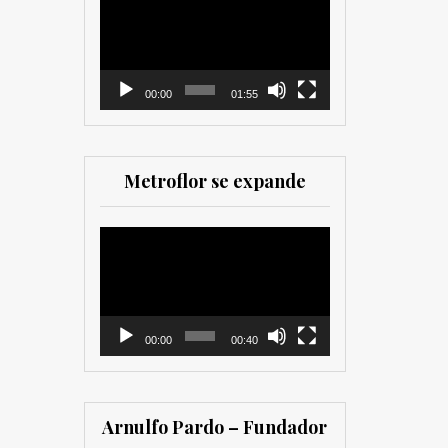
como para
de
comercializadores. Muy
vídeo
recomendada para los
que trabajan en el sector
00:00
01:55
Metroflor se expande
Reproductor
de
vídeo
00:00
00:40
Arnulfo Pardo – Fundador