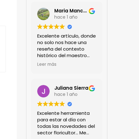
Maria Mancera
hace 1 año
Excelente artículo, donde
no solo nos hace una
reseña del contexto
histórico del maestro
jardinero japonés si no
Leer más
de sus aportes a las
propuestas paisajistas
en la ciudad!
Felicitaciones!!
Juliana Sierra
hace 1 año
Excelente herramienta
para estar al día con
todas las novedades del
sector floricultor... Me