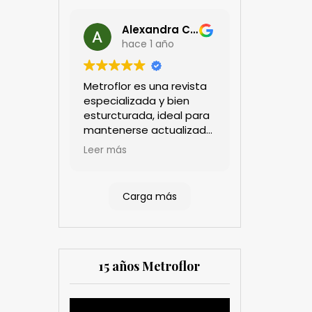
Alexandra Castillo
hace 1 año
Metroflor es una revista
especializada y bien
esturcturada, ideal para
mantenerse actualizado
en el sector floricultor.
Leer más
Aprecio los artículos
técnicos que aportan
información práctica y
Carga más
estratégica, las
entrevistas a líderes del
sector así como los
cubrimientos de los
eventos sociales de las
15 años Metroflor
compañías. Es una
herramienta valiosa
tanto para productores
Reproductor