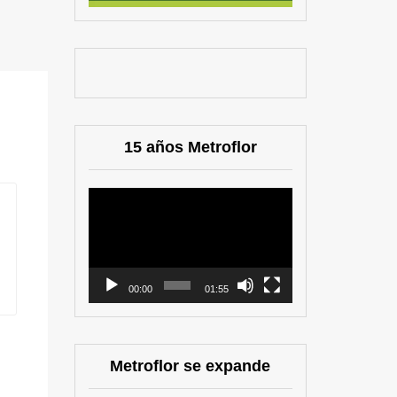
15 años Metroflor
Reproductor
de
vídeo
00:00
01:55
Metroflor se expande