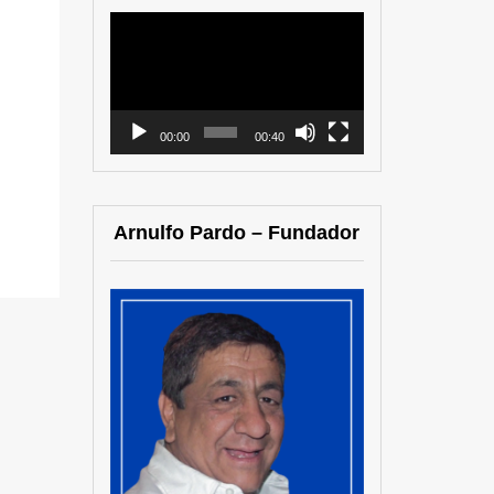
Reproductor
de
vídeo
00:00
00:40
Arnulfo Pardo – Fundador