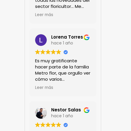
todas las novedades del
sector floricultor... Me
encanta!!!
Leer más
Lorena Torres
hace 1 año
Es muy gratificante
hacer parte de la familia
Metro flor, que orgullo ver
cómo varios
profesionales hombres y
Leer más
mujeres aportan a la
ciencia desde sus
experiencias humanas y
técnicas. Gracias por
Nestor Salas
mantenernos al día.mil
hace 1 año
GRACIAS