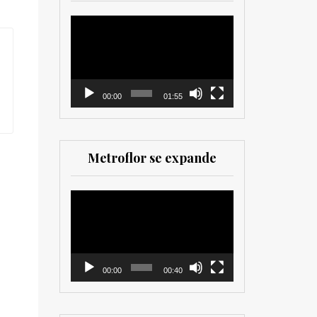
herramienta valiosa
tanto para productores
Reproductor
como para
de
comercializadores. Muy
vídeo
recomendada para los
que trabajan en el sector
00:00
01:55
Metroflor se expande
Reproductor
de
vídeo
00:00
00:40