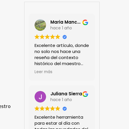
Maria Mancera
hace 1 año
Excelente artículo, donde
no solo nos hace una
reseña del contexto
histórico del maestro
jardinero japonés si no
Leer más
de sus aportes a las
propuestas paisajistas
en la ciudad!
Felicitaciones!!
Juliana Sierra
hace 1 año
estro
Excelente herramienta
para estar al día con