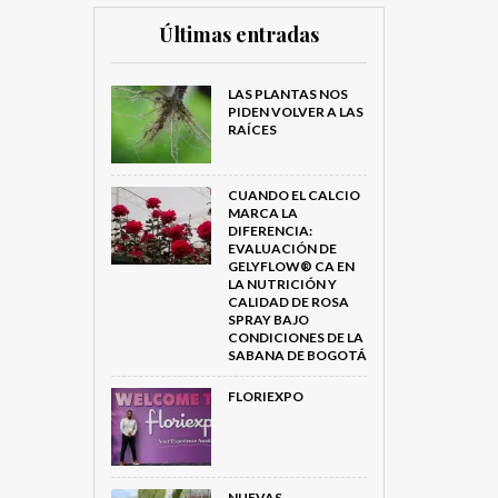
Últimas entradas
LAS PLANTAS NOS
PIDEN VOLVER A LAS
RAÍCES
CUANDO EL CALCIO
MARCA LA
DIFERENCIA:
EVALUACIÓN DE
GELYFLOW® CA EN
LA NUTRICIÓN Y
CALIDAD DE ROSA
SPRAY BAJO
CONDICIONES DE LA
SABANA DE BOGOTÁ
FLORIEXPO
NUEVAS