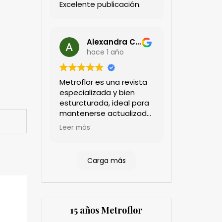
Excelente publicación.
Alexandra Castillo
hace 1 año
Metroflor es una revista
especializada y bien
esturcturada, ideal para
mantenerse actualizado
en el sector floricultor.
Leer más
Aprecio los artículos
técnicos que aportan
información práctica y
Carga más
estratégica, las
entrevistas a líderes del
sector así como los
cubrimientos de los
eventos sociales de las
15 años Metroflor
compañías. Es una