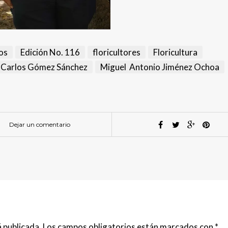
os
Edición No. 116
floricultores
Floricultura
 Carlos Gómez Sánchez
Miguel Antonio Jiménez Ochoa
Dejar un comentario
 publicada.
Los campos obligatorios están marcados con
*