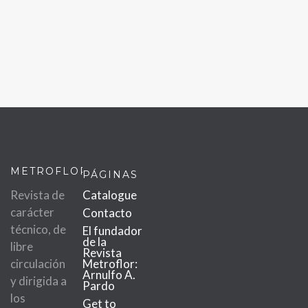
METROFLOR
PÁGINAS
Revista de
Catalogue
carácter
Contacto
técnico, de
El fundador
de la
libre
Revista
circulación
Metroflor:
Arnulfo A.
y dirigida a
Pardo
los
Get to