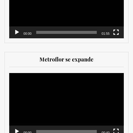
00:00
01:55
Metroflor se expande
Reproductor
de
vídeo
00:00
00:40