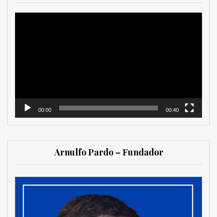
Reproductor
de
vídeo
00:00
00:40
Arnulfo Pardo – Fundador