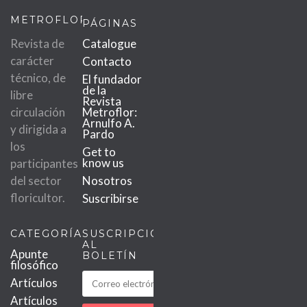
METROFLOR
PÁGINAS
Revista de
Catalogue
carácter
Contacto
técnico, de
El fundador
de la
libre
Revista
circulación
Metroflor:
Arnulfo A.
y dirigida a
Pardo
los
Get to
know us
participantes
del sector
Nosotros
floricultor.
Suscribirse
CATEGORÍAS
SUSCRIPCIÓN
AL
Apunte
BOLETÍN
filosófico
Artículos
Artículos