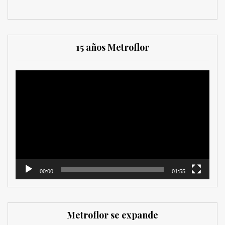
15 años Metroflor
Reproductor
de
vídeo
00:00
01:55
Metroflor se expande