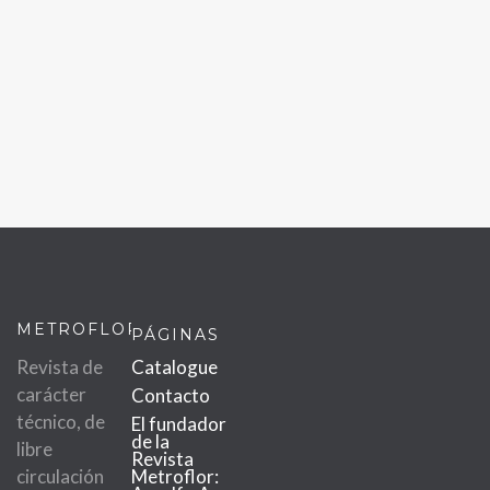
METROFLOR
PÁGINAS
Revista de
Catalogue
carácter
Contacto
técnico, de
El fundador
de la
libre
Revista
circulación
Metroflor: