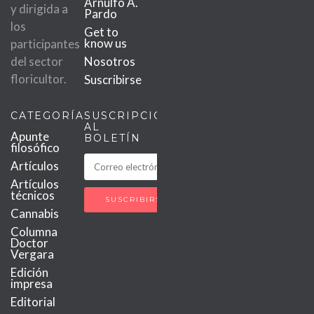
Arnulfo A.
y dirigida a
Pardo
los
Get to
know us
participantes
del sector
Nosotros
floricultor.
Suscribirse
CATEGORÍAS
SUSCRIPCIÓN
AL
Apunte
BOLETÍN
filosófico
Artículos
Artículos
técnicos
Cannabis
Columna
Doctor
Vergara
Edición
impresa
Editorial