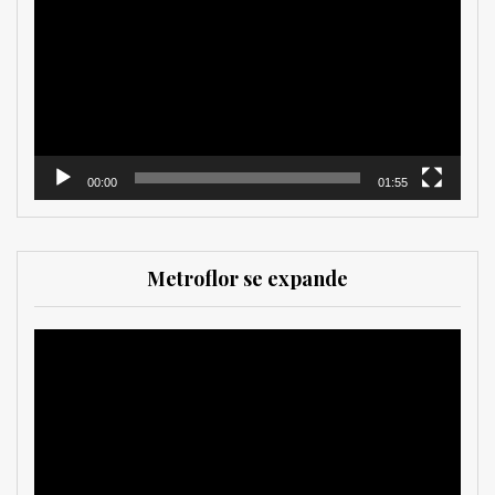
de
vídeo
00:00
01:55
Metroflor se expande
Reproductor
de
vídeo