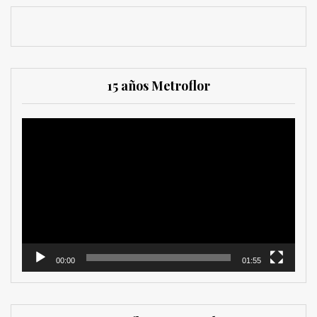
15 años Metroflor
Reproductor
de
vídeo
00:00
01:55