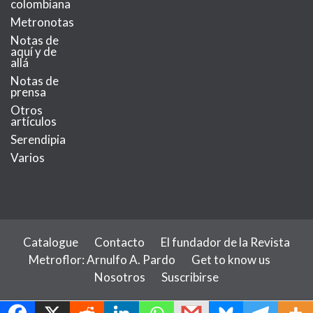
colombiana
Metronotas
Notas de
aquí y de
allá
Notas de
prensa
Otros
artículos
Serendipia
Varios
Catalogue
Contacto
El fundador de la Revista
Metroflor: Arnulfo A. Pardo
Get to know us
Nosotros
Suscribirse