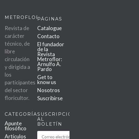
METROFLOR
PÁGINAS
Revista de
Catalogue
carácter
Contacto
técnico, de
El fundador
de la
libre
Revista
circulación
Metroflor:
Arnulfo A.
y dirigida a
Pardo
los
Get to
know us
participantes
del sector
Nosotros
floricultor.
Suscribirse
CATEGORÍAS
SUSCRIPCIÓN
AL
Apunte
BOLETÍN
filosófico
Artículos