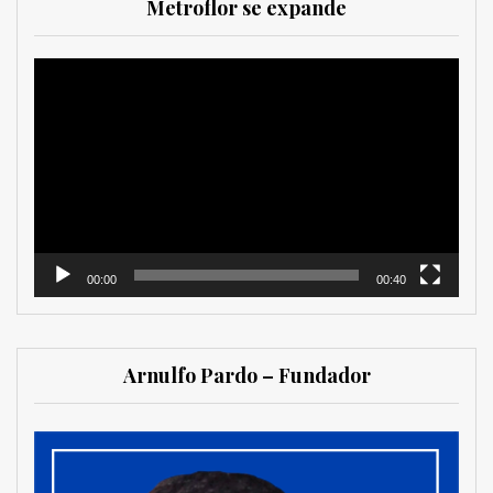
Metroflor se expande
Reproductor
de
vídeo
00:00
00:40
Arnulfo Pardo – Fundador