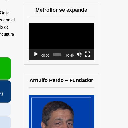
Metroflor se expande
Ortiz-
s con el
Reproductor
lo de
de
icultura
vídeo
00:00
00:40
Arnulfo Pardo – Fundador