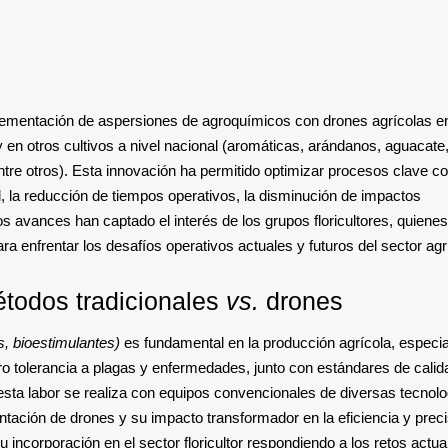
lementación de aspersiones de agroquímicos con drones agrícolas e
 y en otros cultivos a nivel nacional (aromáticas, arándanos, aguacate
entre otros). Esta innovación ha permitido optimizar procesos clave c
l, la reducción de tiempos operativos, la disminución de impactos
os avances han captado el interés de los grupos floricultores, quienes
ra enfrentar los desafíos operativos actuales y futuros del sector agr
todos tradicionales
vs.
drones
as, bioestimulantes)
es fundamental en la producción agrícola, especi
ro tolerancia a plagas y enfermedades, junto con estándares de calid
 esta labor se realiza con equipos convencionales de diversas tecnolo
ación de drones y su impacto transformador en la eficiencia y preci
corporación en el sector floricultor respondiendo a los retos actua