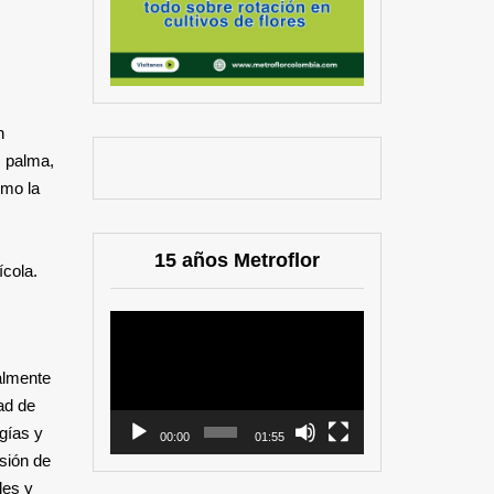
n
, palma,
omo la
15 años Metroflor
ícola.
Reproductor
de
almente
vídeo
ad de
gías y
00:00
01:55
sión de
les y