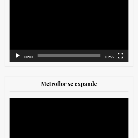
de
vídeo
00:00
01:55
Metroflor se expande
Reproductor
de
vídeo