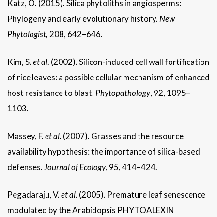
Katz, O. (2015). Silica phytoliths in angiosperms:
Phylogeny and early evolutionary history.
New
Phytologist,
208, 642–646.
Kim, S.
et al
. (2002). Silicon-induced cell wall fortification
of rice leaves: a possible cellular mechanism of enhanced
host resistance to blast.
Phytopathology
, 92, 1095–
1103.
Massey, F.
et al
.
(2007). Grasses and the resource
availability hypothesis: the importance of silica-based
defenses.
Journal of Ecology
, 95, 414–424.
Pegadaraju, V.
et al
. (2005). Premature leaf senescence
modulated by the Arabidopsis PHYTOALEXIN