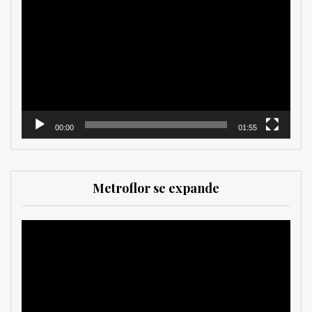
de
vídeo
00:00
01:55
Metroflor se expande
Reproductor
de
vídeo