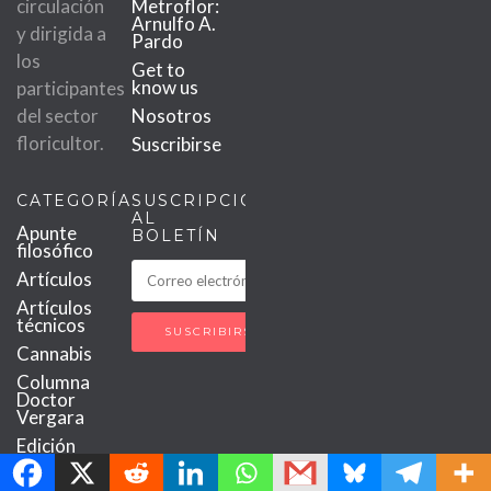
circulación
Metroflor:
Arnulfo A.
y dirigida a
Pardo
los
Get to
know us
participantes
del sector
Nosotros
floricultor.
Suscribirse
CATEGORÍAS
SUSCRIPCIÓN
AL
Apunte
BOLETÍN
filosófico
Artículos
Artículos
técnicos
Cannabis
Columna
Doctor
Vergara
MetroChat
Edición
impresa