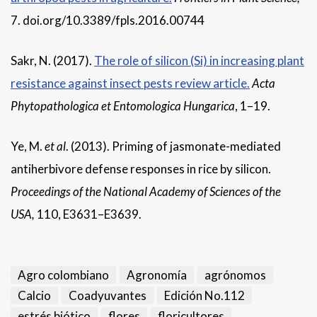
7. doi.org/10.3389/fpls.2016.00744
Sakr, N. (2017).
The role of silicon (Si) in increasing plant
resistance against insect pests review article.
Acta
Phytopathologica et Entomologica Hungarica
, 1–19.
Ye, M.
et al
. (2013). Priming of jasmonate-mediated
antiherbivore defense responses in rice by silicon.
Proceedings of the National Academy of Sciences of the
USA,
110, E3631–E3639.
Agro colombiano
Agronomía
agrónomos
Calcio
Coadyuvantes
Edición No.112
estrés biótico
flores
floricultores