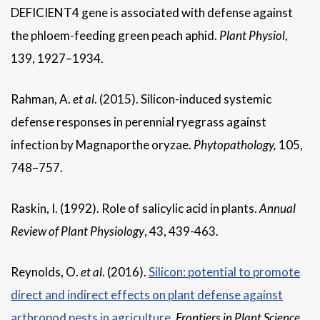
DEFICIENT4 gene is associated with defense against
the phloem-feeding green peach aphid.
Plant Physiol
,
139, 1927–1934.
Rahman, A.
et al
. (2015). Silicon-induced systemic
defense responses in perennial ryegrass against
infection by Magnaporthe oryzae.
Phytopathology,
105,
748–757.
Raskin, I. (1992). Role of salicylic acid in plants.
Annual
Review of Plant Physiology
, 43, 439-463.
Reynolds, O.
et al
. (2016).
Silicon: potential to promote
direct and indirect effects on plant defense against
arthropod pests in agriculture.
Frontiers in Plant Science
,