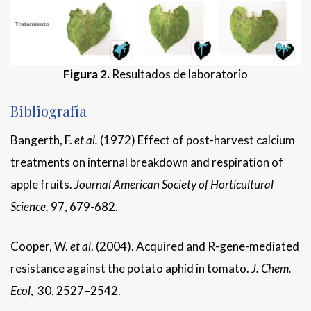
Figura 2.
Resultados de laboratorio
Bibliografía
Bangerth, F.
et al
.
(1972) Effect of post-harvest calcium
treatments on internal breakdown and respiration of
apple fruits.
Journal American Society of Horticultural
Science
,
97, 679-682.
Cooper, W.
et al
. (2004). Acquired and R-gene-mediated
resistance against the potato aphid in tomato.
J. Chem.
Ecol
, 30, 2527–2542.