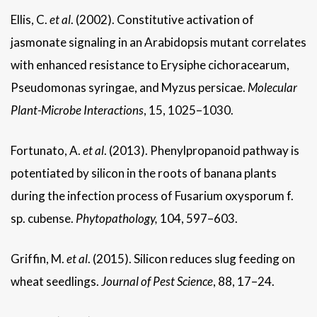
Ellis, C.
et al
. (2002). Constitutive activation of
jasmonate signaling in an Arabidopsis mutant correlates
with enhanced resistance to Erysiphe cichoracearum,
Pseudomonas syringae, and Myzus persicae.
Molecular
Plant-Microbe Interactions
, 15, 1025–1030.
Fortunato, A.
et al
. (2013). Phenylpropanoid pathway is
potentiated by silicon in the roots of banana plants
during the infection process of Fusarium oxysporum f.
sp. cubense.
Phytopathology
,
104, 597–603.
Griffin, M.
et al
. (2015). Silicon reduces slug feeding on
wheat seedlings.
Journal of Pest Science
, 88, 17–24.