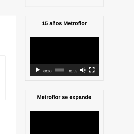
15 años Metroflor
Reproductor
de
vídeo
00:00
01:55
Metroflor se expande
Reproductor
de
vídeo