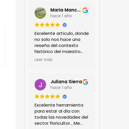
Maria Mancera
hace 1 año
Excelente artículo, donde
no solo nos hace una
reseña del contexto
histórico del maestro
jardinero japonés si no
Leer más
de sus aportes a las
propuestas paisajistas
en la ciudad!
Felicitaciones!!
Juliana Sierra
hace 1 año
Excelente herramienta
para estar al día con
todas las novedades del
sector floricultor... Me