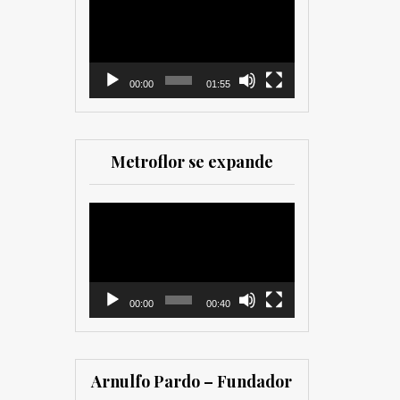
como para
de
comercializadores. Muy
vídeo
recomendada para los
que trabajan en el sector
00:00
01:55
Metroflor se expande
Reproductor
de
vídeo
00:00
00:40
Arnulfo Pardo – Fundador