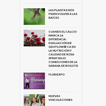
LAS PLANTAS NOS
PIDEN VOLVER A LAS
RAÍCES
CUANDO EL CALCIO
MARCA LA
DIFERENCIA:
EVALUACIÓN DE
GELYFLOW® CA EN
LA NUTRICIÓN Y
CALIDAD DE ROSA
SPRAY BAJO
CONDICIONES DE LA
SABANA DE BOGOTÁ
FLORIEXPO
NUEVAS
VINCULACIONES