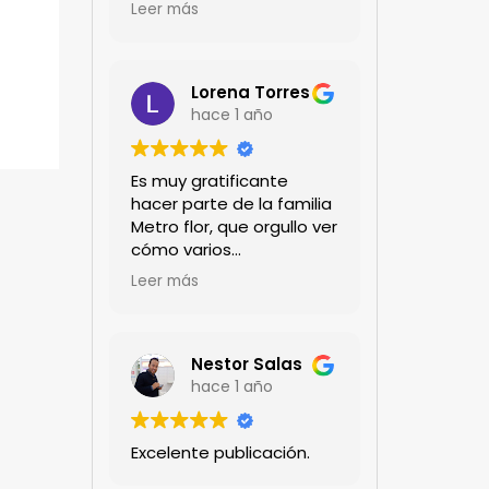
encanta!!!
Leer más
Lorena Torres
hace 1 año
Es muy gratificante
hacer parte de la familia
Metro flor, que orgullo ver
cómo varios
profesionales hombres y
Leer más
mujeres aportan a la
ciencia desde sus
experiencias humanas y
técnicas. Gracias por
Nestor Salas
mantenernos al día.mil
hace 1 año
GRACIAS
Excelente publicación.