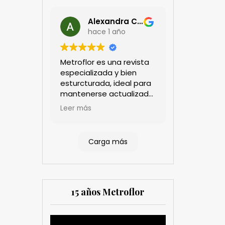
Alexandra Castillo
hace 1 año
Metroflor es una revista
especializada y bien
esturcturada, ideal para
mantenerse actualizado
en el sector floricultor.
Leer más
Aprecio los artículos
técnicos que aportan
información práctica y
Carga más
estratégica, las
entrevistas a líderes del
sector así como los
cubrimientos de los
eventos sociales de las
15 años Metroflor
compañías. Es una
herramienta valiosa
tanto para productores
Reproductor