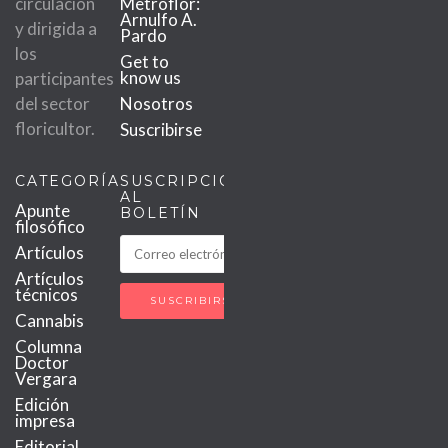
circulación
Metroflor:
Arnulfo A.
y dirigida a
Pardo
los
Get to
know us
participantes
del sector
Nosotros
floricultor.
Suscribirse
CATEGORÍAS
SUSCRIPCIÓN
AL
Apunte
BOLETÍN
filosófico
Artículos
Artículos
técnicos
Cannabis
Columna
Doctor
Vergara
Edición
impresa
Editorial