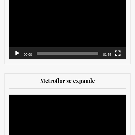
de
vídeo
00:00
01:55
Metroflor se expande
Reproductor
de
vídeo