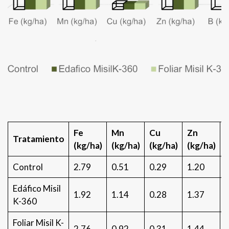
Fe
Mn
Cu
Zn
Tratamiento
(kg/ha)
(kg/ha)
(kg/ha)
(kg/ha)
(
Control
2.79
0.51
0.29
1.20
1
Edáfico Misil
1.92
1.14
0.28
1.37
1
K-360
Foliar Misil K-
2.76
0.92
0.31
1.44
1