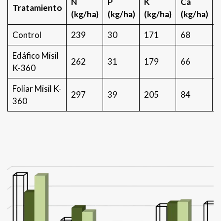
N
P
K
Ca
Tratamiento
(kg/ha)
(kg/ha)
(kg/ha)
(kg/ha)
(
Control
239
30
171
68
Edáfico Misil
262
31
179
66
K-360
Foliar Misil K-
297
39
205
84
360