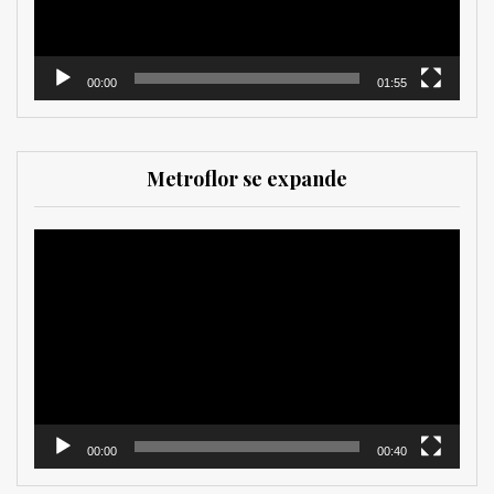
00:00
01:55
Metroflor se expande
Reproductor
de
vídeo
00:00
00:40