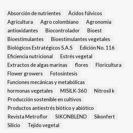
Absorción de nutrientes
Ácidos fúlvicos
Agricultura
Agro colombiano
Agronomía
antioxidantes
Biocontrolador
Bioest
Bioestimulantes
Bioestimulantes vegetales
Biológicos Estratégicos S.A.S
Edición No. 116
Eficiencia nutricional
Estrés vegetal
Extractos de algas marinas
flores
Floricultura
Flower growers
Fotosíntesis
Funciones mecánicas y metabólicas
hormonas vegetales
MISILK-360
Nitrosil k
Producción sostenible en cultivos
Productos antiestrés biótico y abiótico
Revista Metroflor
SIKONBLEND
Sikonfert
Silicio
Tejido vegetal