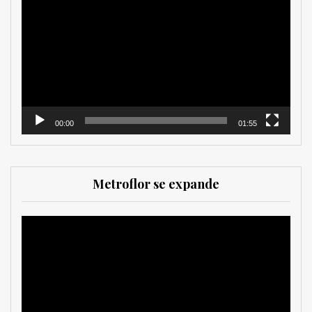
de
vídeo
00:00
01:55
Metroflor se expande
Reproductor
de
vídeo