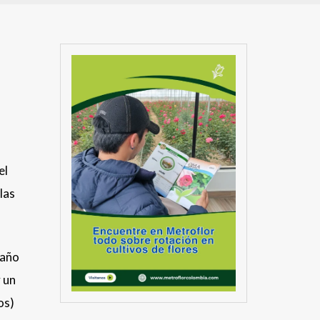
el
las
 año
 un
os)