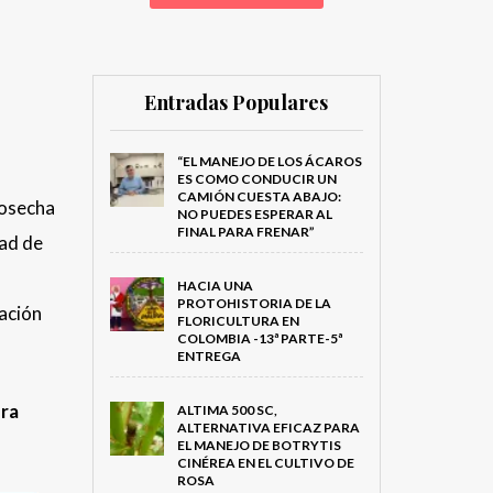
Entradas Populares
“EL MANEJO DE LOS ÁCAROS
ES COMO CONDUCIR UN
CAMIÓN CUESTA ABAJO:
cosecha
NO PUEDES ESPERAR AL
FINAL PARA FRENAR”
dad de
HACIA UNA
PROTOHISTORIA DE LA
dación
FLORICULTURA EN
COLOMBIA -13ª PARTE-5ª
ENTREGA
era
ALTIMA 500 SC,
ALTERNATIVA EFICAZ PARA
EL MANEJO DE BOTRYTIS
CINÉREA EN EL CULTIVO DE
ROSA