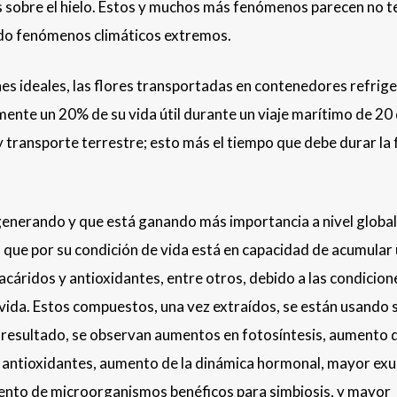
ias sobre el hielo. Estos y muchos más fenómenos parecen no t
ando fenómenos climáticos extremos.
es ideales, las flores transportadas en contenedores refrig
nte un 20% de su vida útil durante un viaje marítimo de 20 
y transporte terrestre; esto más el tiempo que debe durar la 
generando y que está ganando más importancia a nivel global 
a que por su condición de vida está en capacidad de acumular
cáridos y antioxidantes, entre otros, debido a las condicion
vida. Estos compuestos, una vez extraídos, se están usando 
 resultado, se observan aumentos en fotosíntesis, aumento 
 antioxidantes, aumento de la dinámica hormonal, mayor ex
iento de microorganismos benéficos para simbiosis, y mayor