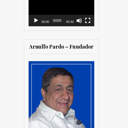
vídeo
00:00
00:40
Arnulfo Pardo – Fundador