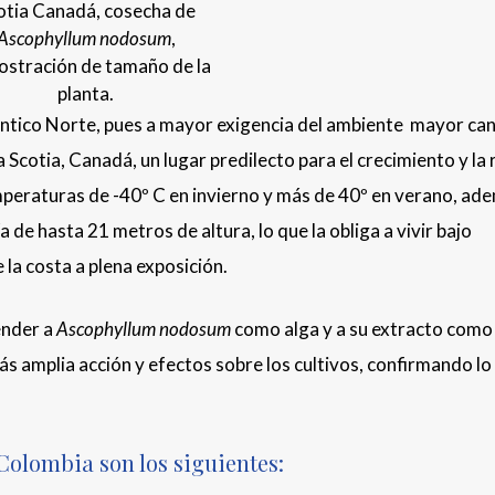
otia Canadá, cosecha de
Ascophyllum nodosum
,
stración de tamaño de la
planta.
ántico Norte, pues a mayor exigencia del ambiente mayor ca
cotia, Canadá, un lugar predilecto para el crecimiento y la 
mperaturas de -40º C en invierno y más de 40º en verano, ad
 de hasta 21 metros de altura, lo que la obliga a vivir bajo
 la costa a plena exposición.
ender a
Ascophyllum nodosum
como alga y a su extracto como
ás amplia acción y efectos sobre los cultivos, confirmando lo
Colombia son los siguientes: