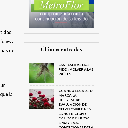
ntidad
riqueza
Últimas entradas
emás de
LAS PLANTAS NOS
PIDEN VOLVER A LAS
RAÍCES
 un
CUANDO EL CALCIO
 que la
MARCA LA
DIFERENCIA:
EVALUACIÓN DE
GELYFLOW® CA EN
LA NUTRICIÓN Y
CALIDAD DE ROSA
SPRAY BAJO
CONDICIONES DE LA