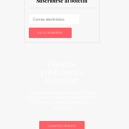
Suscribirse al boletín
Espacios
publicitarios
Metroflor:
Paute con nosotros en la revista
impresa o en nuestro portal web:
De a conocer sus productos y
servicios
CONTÁCTENOS