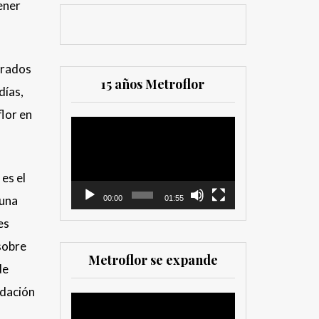
ener
erados
15 años Metroflor
días,
flor en
Reproductor
de
vídeo
es el
 una
00:00
01:55
es
sobre
Metroflor se expande
de
udación
Reproductor
de