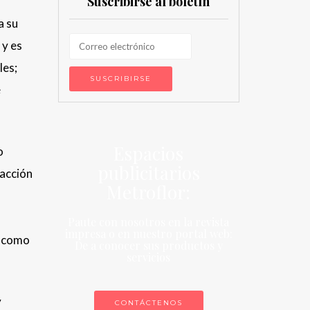
Suscribirse al boletín
a su
 y es
les;
e
Espacios
o
publicitarios
eacción
Metroflor:
Paute con nosotros en la revista
impresa o en nuestro portal web:
r como
De a conocer sus productos y
servicios
y
CONTÁCTENOS