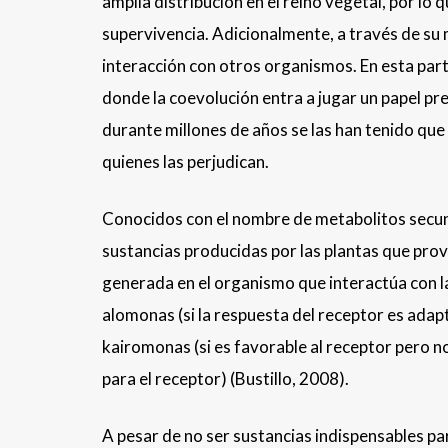
amplia distribución en el reino vegetal, por l
supervivencia. Adicionalmente, a través de su
interacción con otros organismos. En esta parte
donde la coevolución entra a jugar un papel pr
durante millones de años se las han tenido que 
quienes las perjudican.
Conocidos con el nombre de metabolitos secu
sustancias producidas por las plantas que pro
generada en el organismo que interactúa con la
alomonas (si la respuesta del receptor es adap
kairomonas (si es favorable al receptor pero n
para el receptor) (Bustillo, 2008).
A pesar de no ser sustancias indispensables pa