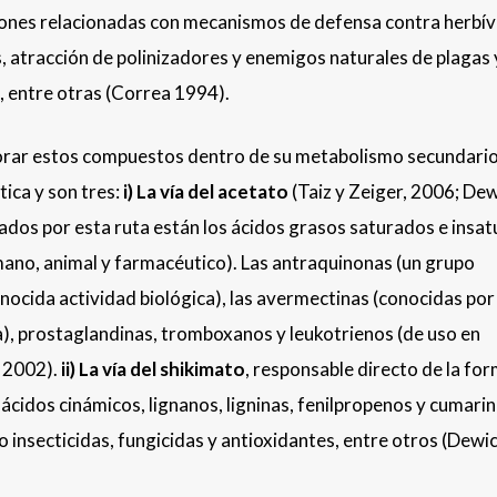
ciones relacionadas con mecanismos de defensa contra herbí
atracción de polinizadores y enemigos naturales de plagas y
, entre otras (Correa 1994).
borar estos compuestos dentro de su metabolismo secundari
ica y son tres:
i) La vía del acetato
(Taiz y Zeiger, 2006; Dew
ados por esta ruta están los ácidos grasos saturados e insa
no, animal y farmacéutico). Las antraquinonas (un grupo
ocida actividad biológica), las avermectinas (conocidas por
da), prostaglandinas, tromboxanos y leukotrienos (de uso en
, 2002).
ii) La vía del shikimato
, responsable directo de la fo
cidos cinámicos, lignanos, ligninas, fenilpropenos y cumarin
 insecticidas, fungicidas y antioxidantes, entre otros (Dewic