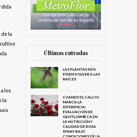
rdida
 de la
cultivo
Últimas entradas
nda
LAS PLANTAS NOS
PIDEN VOLVER A LAS
RAÍCES
a los
CUANDO EL CALCIO
 la
MARCA LA
DIFERENCIA:
duos
EVALUACIÓN DE
GELYFLOW® CA EN
LA NUTRICIÓN Y
CALIDAD DE ROSA
SPRAY BAJO
CONDICIONES DE LA