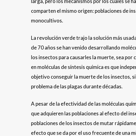
larga, pero los mecanismos por los cuales se 
comparten el mismo origen: poblaciones de inse
monocultivos.
La revolución verde trajo la solución más usad
de 70 años se han venido desarrollando molécu
los insectos para causarles la muerte, sea por
en moléculas de síntesis química es que inde
objetivo conseguir la muerte de los insectos, 
problema de las plagas durante décadas.
A pesar de la efectividad de las moléculas quím
que adquieren las poblaciones al efecto del ins
poblaciones de los insectos de mutar rápidamen
efecto que se da por el uso frecuente de una m