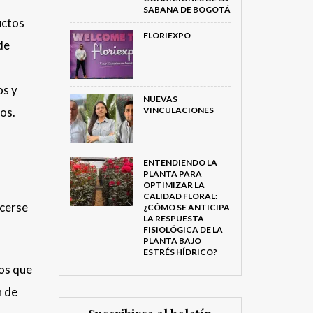
SABANA DE BOGOTÁ
uctos
FLORIEXPO
de
os y
NUEVAS
os.
VINCULACIONES
ENTENDIENDO LA
PLANTA PARA
OPTIMIZAR LA
CALIDAD FLORAL:
ecerse
¿CÓMO SE ANTICIPA
LA RESPUESTA
FISIOLÓGICA DE LA
PLANTA BAJO
ESTRÉS HÍDRICO?
tos que
n de