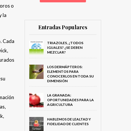
voros o
 la
Entradas Populares
o. Cada
TRIAZOLES, ¿TODOS
IGUALES? ¿SE DEBEN
ick,
MEZCLAR?
turados
LOS DERMÁPTEROS:
ELEMENTOS PARA
CONOCERLOS EN TODA SU
 su
DIMENSIÓN
LA GRANADA:
rmación
OPORTUNIDADES PARA LA
AGRICULTURA
as,
k,
HABLEMOS DE LEALTAD Y
FIDELIDAD DE CLIENTES