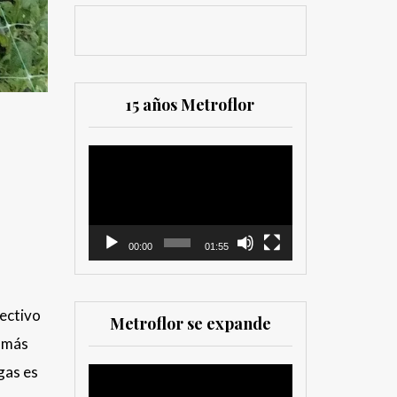
15 años Metroflor
Reproductor
de
vídeo
00:00
01:55
fectivo
Metroflor se expande
s más
agas es
Reproductor
de