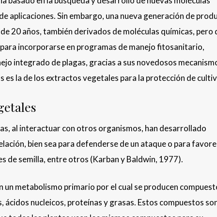
 ha basado en la búsqueda y desarrollo de nuevas moléculas
 de aplicaciones. Sin embargo, una nueva generación de prod
 de 20 años, también derivados de moléculas químicas, pero 
ad para incorporarse en programas de manejo fitosanitario,
nejo integrado de plagas, gracias a sus novedosos mecanism
es la de los extractos vegetales para la protección de cultiv
getales
tas, al interactuar con otros organismos, han desarrollado
lación, bien sea para defenderse de un ataque o para favor
s de semilla, entre otros (Karban y Baldwin, 1977).
en un metabolismo primario por el cual se producen compues
, ácidos nucleicos, proteínas y grasas. Estos compuestos so