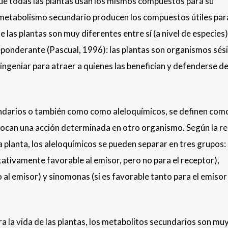
o que todas las plantas usan los mismos compuestos para su
 metabolismo secundario producen los compuestos útiles par
 las plantas son muy diferentes entre sí (a nivel de especies)
eponderante (Pascual, 1996): las plantas son organismos sési
ingeniar para atraer a quienes las benefician y defenderse d
ndarios o también como como aleloquímicos, se definen com
vocan una acción determinada en otro organismo. Según la r
 planta, los aleloquímicos se pueden separar en tres grupos:
tativamente favorable al emisor, pero no para el receptor),
o al emisor) y sinomonas (si es favorable tanto para el emiso
ra la vida de las plantas, los metabolitos secundarios son mu