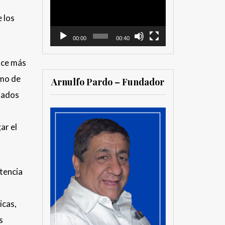
vídeo
 los
00:00
00:40
Hace más
smo de
Arnulfo Pardo – Fundador
asados
ar el
stencia
icas,
s