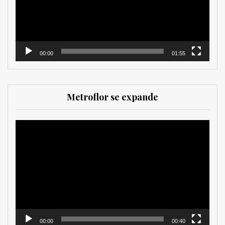
00:00
01:55
Metroflor se expande
Reproductor
de
vídeo
00:00
00:40