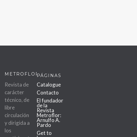
METROFLOR
PÁGINAS
Revista de
Catalogue
carácter
Contacto
técnico, de
El fundador
de la
libre
Revista
circulación
Metroflor:
Arnulfo A.
y dirigida a
Pardo
los
Get to