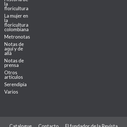
la
floricultura
La mujer en
la
floricultura
colombiana
Metronotas
Notas de
aquí y de
allá
Notas de
prensa
Otros
artículos
Serendipia
Varios
Catalogue
Contacto
El fundador de la Revista