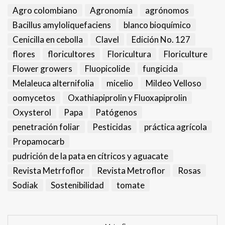
Agro colombiano
Agronomía
agrónomos
Bacillus amyloliquefaciens
blanco bioquímico
Cenicilla en cebolla
Clavel
Edición No. 127
flores
floricultores
Floricultura
Floriculture
Flower growers
Fluopicolide
fungicida
Melaleuca alternifolia
micelio
Mildeo Velloso
oomycetos
Oxathiapiprolin y Fluoxapiprolin
Oxysterol
Papa
Patógenos
penetración foliar
Pesticidas
práctica agrícola
Propamocarb
pudrición de la pata en cítricos y aguacate
Revista Metrfoflor
Revista Metroflor
Rosas
Sodiak
Sostenibilidad
tomate