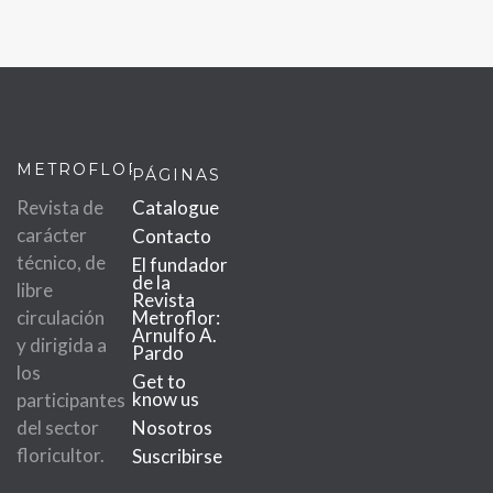
METROFLOR
PÁGINAS
Revista de
Catalogue
carácter
Contacto
técnico, de
El fundador
de la
libre
Revista
circulación
Metroflor:
Arnulfo A.
y dirigida a
Pardo
los
Get to
know us
participantes
del sector
Nosotros
floricultor.
Suscribirse