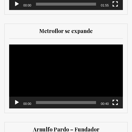
00:00
01:55
Metroflor se expande
Reproductor
de
vídeo
00:00
00:40
Arnulfo Pardo – Fundador